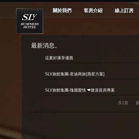
關於我們
客房介紹
線上訂房
最新消息。
這夏好康享優惠
SLV旅館集團-君迪商旅[壽星方案]
SLV旅館集團-瑰麗愛情 ❤微漾喜房專案
共1頁 首